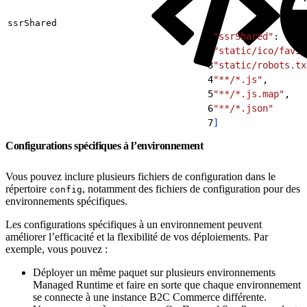
ssrShared
1
"ssrShared"
: 
[
2
"static/ico/favic
3
"static/robots.tx
4
"**/*.js"
,
5
"**/*.js.map"
,
6
"**/*.json"
7
]
Configurations spécifiques à l’environnement
Vous pouvez inclure plusieurs fichiers de configuration dans le
répertoire
, notamment des fichiers de configuration pour des
config
environnements spécifiques.
Les configurations spécifiques à un environnement peuvent
améliorer l’efficacité et la flexibilité de vos déploiements. Par
exemple, vous pouvez :
Déployer un même paquet sur plusieurs environnements
Managed Runtime et faire en sorte que chaque environnement
se connecte à une instance B2C Commerce différente.