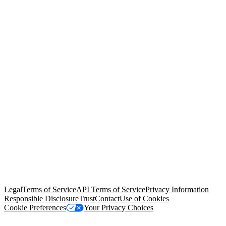
© Copyright 2026 Salesforce, Inc.
All rights reserved
. Various
trademarks held by their respective owners. Salesforce, Inc.
Salesforce Tower, 415 Mission Street, 3rd Floor, San Francisco, CA
94105, United States
Legal
Terms of Service
API Terms of Service
Privacy Information
Responsible Disclosure
Trust
Contact
Use of Cookies
Cookie Preferences
Your Privacy Choices