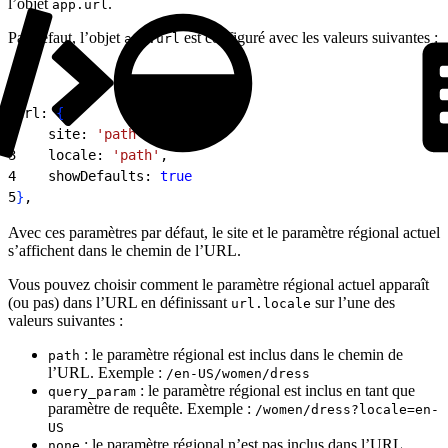
l’objet
.
app.url
Par défaut, l’objet
est configuré avec les valeurs suivantes :
app.url
1
url: 
{
2
    site: 
'path'
,
3
    locale: 
'path'
,
4
    showDefaults: 
true
5
}
,
Avec ces paramètres par défaut, le site et le paramètre régional actuel
s’affichent dans le chemin de l’URL.
Vous pouvez choisir comment le paramètre régional actuel apparaît
(ou pas) dans l’URL en définissant
sur l’une des
url.locale
valeurs suivantes :
: le paramètre régional est inclus dans le chemin de
path
l’URL. Exemple :
/en-US/women/dress
: le paramètre régional est inclus en tant que
query_param
paramètre de requête. Exemple :
/women/dress?locale=en-
US
: le paramètre régional n’est pas inclus dans l’URL.
none