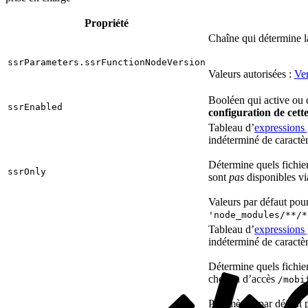
Propriété
Chaîne qui détermine la
ssrParameters.ssrFunctionNodeVersion
Valeurs autorisées :
Ve
Booléen qui active ou d
ssrEnabled
configuration de cett
Tableau d’
expressions
indéterminé de caractè
Détermine quels fichie
ssrOnly
sont
pas
disponibles vi
Valeurs par défaut pou
'node_modules/**/*
Tableau d’
expressions
indéterminé de caractè
Détermine quels fichie
chemin d’accès
/mobi
Paramètres par défaut 