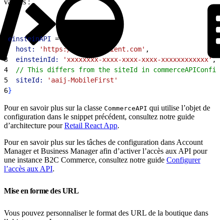
valeurs :
1
einsteinAPI
 = 
{
2
  host:
 'https://api.cquotient.com'
,
3
  einsteinId:
 'xxxxxxxx-xxxx-xxxx-xxxx-xxxxxxxxxxxx'
, 
4
  // This differs from the siteId in commerceAPIConfig
5
  siteId:
 'aaij-MobileFirst'
6
}
Pour en savoir plus sur la classe
qui utilise l’objet de
CommerceAPI
configuration dans le snippet précédent, consultez notre guide
d’architecture pour
Retail React App
.
Pour en savoir plus sur les tâches de configuration dans Account
Manager et Business Manager afin d’activer l’accès aux API pour
une instance B2C Commerce, consultez notre guide
Configurer
l’accès aux API
.
Mise en forme des URL
Vous pouvez personnaliser le format des URL de la boutique dans