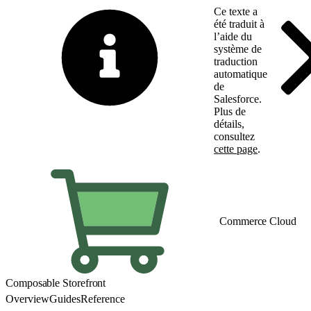
Ce texte a
été traduit à
l’aide du
système de
traduction
automatique
de
Salesforce.
Plus de
détails,
consultez
cette page
.
Basculer vers la page 
Commerce Cloud
Composable Storefront
Overview
Guides
Reference