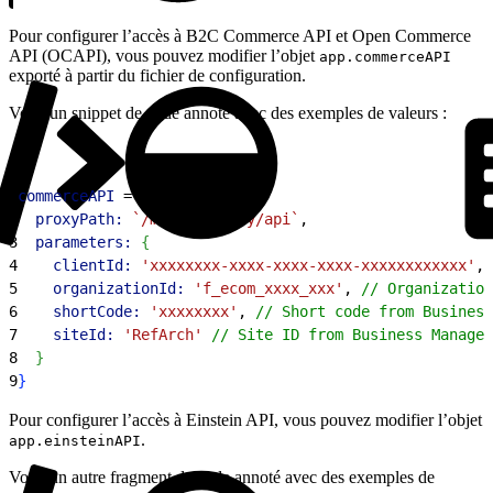
Pour configurer l’accès à B2C Commerce API et Open Commerce
API (OCAPI), vous pouvez modifier l’objet
app.commerceAPI
exporté à partir du fichier de configuration.
Voici un snippet de code annoté avec des exemples de valeurs :
1
commerceAPI
 = 
{
2
  proxyPath:
 `/mobify/proxy/api`
,
3
  parameters:
{
4
    clientId:
 'xxxxxxxx-xxxx-xxxx-xxxx-xxxxxxxxxxxx'
, 
5
    organizationId:
 'f_ecom_xxxx_xxx'
, 
// Organization
6
    shortCode:
 'xxxxxxxx'
, 
// Short code from Business
7
    siteId:
 'RefArch'
 // Site ID from Business Manager
8
}
9
}
Pour configurer l’accès à Einstein API, vous pouvez modifier l’objet
.
app.einsteinAPI
Voici un autre fragment de code annoté avec des exemples de