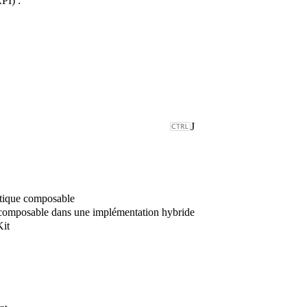
PI) :
J
utique composable
 composable dans une implémentation hybride
it