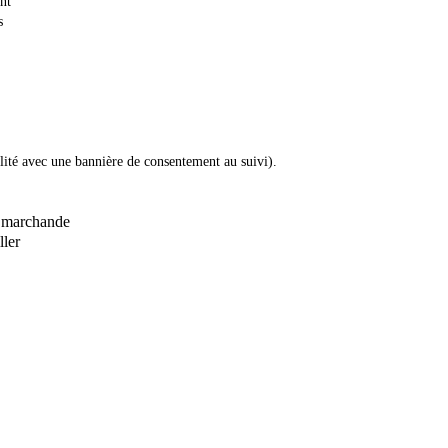
nt
s
lité avec une bannière de consentement au suivi).
e marchande
ller