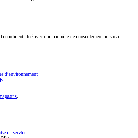
la confidentialité avec une bannière de consentement au suivi).
les d’environnement
js
 magasins
.
ise en service