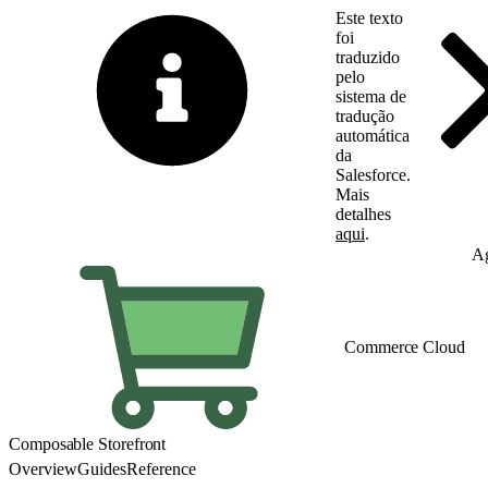
Este texto
foi
traduzido
pelo
sistema de
tradução
automática
da
Salesforce.
Mais
detalhes
aqui
.
Alternar para inglês
Ag
Commerce Cloud
Composable Storefront
Overview
Guides
Reference