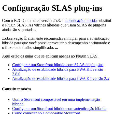
Configuração SLAS plug-ins
Com o B2C Commerce versão 25.3, a
autenticação híbrida
substitui
o Plugin SLAS. As vitrines híbridas que usam SLAS de plug-ins
ainda são suportadas.
:::observação É altamente recomendável migrar para a autenticação
híbrida para que você possa aproveitar o desempenho aprimorado e
o fluxo de trabalho simplificado. :::
Aqui estão os guias que se aplicam apenas ao Plugin SLAS.
Configurar um Storefront híbrido com SLAS de plug-ins
Atualização de estabilidade híbrida para PWA Kit versão
3.8.0
Atualização de estabilidade híbrida para PWA Kit versão 2.x
Consulte também
Usar o Storefront compostável em uma implementação
híbrida
Configurar um Storefront híbrido com autenticação híbrida
Como começar no Composable Storefront