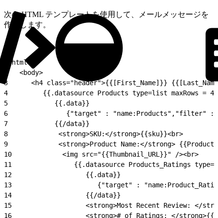
次の HTML テンプレートを使用して、メールメッセージを
作成します。
1
<html>
2
   <body>
3
      <h4 class="header">{{[First_Name]}} {{[Last_Name
4
         {{.datasource Products type=list maxRows = 4}
5
            {{.data}}
6
               {"target" : "name:Products","filter" :
7
            {{/data}}
8
             <strong>SKU:</strong>{{sku}}<br>
9
             <strong>Product Name:</strong> {{Product_
10
             <img src="{{Thumbnail_URL}}" /><br>
11
                {{.datasource Products_Ratings type=l
12
                   {{.data}}
13
                      {"target" : "name:Product_Ratin
14
                   {{/data}}
15
                   <strong>Most Recent Review: </stro
16
                   <strong># of Ratings: </strong>{{N