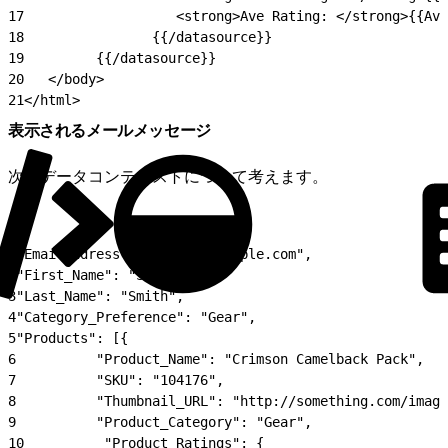
17
                   <strong>Ave Rating: </strong>{{Ave
18
                {{/datasource}}
19
         {{/datasource}}
20
   </body>
21
</html>
表示されるメールメッセージ
次のデータコンテキストについて考えます。
1
"EmailAddress": "ssmith@example.com",
2
"First_Name": "Steve",
3
"Last_Name": "Smith",
4
"Category_Preference": "Gear",
5
"Products": [{
6
          "Product_Name": "Crimson Camelback Pack",
7
          "SKU": "104176",
8
          "Thumbnail_URL": "http://something.com/image
9
          "Product_Category": "Gear",
10
          "Product_Ratings": {