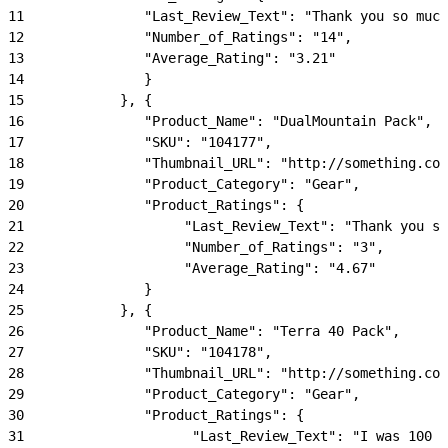
11
               "Last_Review_Text": "Thank you so muc
12
               "Number_of_Ratings": "14",
13
               "Average_Rating": "3.21"
14
               }
15
            }, {
16
               "Product_Name": "DualMountain Pack",
17
               "SKU": "104177",
18
               "Thumbnail_URL": "http://something.com
19
               "Product_Category": "Gear",
20
               "Product_Ratings": {
21
                    "Last_Review_Text": "Thank you so
22
                    "Number_of_Ratings": "3",
23
                    "Average_Rating": "4.67"
24
               }
25
            }, {
26
               "Product_Name": "Terra 40 Pack",
27
               "SKU": "104178",
28
               "Thumbnail_URL": "http://something.com
29
               "Product_Category": "Gear",
30
               "Product_Ratings": {
31
                     "Last_Review_Text": "I was 100 %