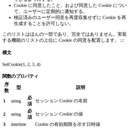
Cookie に同意したこと、および同意した Cookie につい
て、ユーザーに定期的に通知する。
検証済みのユーザー同意を再度収集せずに Cookie を再
生成することを許可しない。
このリストはほんの一部であり、完全ではありません。実装
する機能のリストの上位に Cookie の同意を配置します。 :::
構文
SetCookie(1, 2, 3, 4)
関数のプロパティ
序
型
説明
数
必
セッション Cookie の名前
1
string
須
必
セッション Cookie の値
2
string
須
3
datetime
Cookie の有効期限を示す日時値