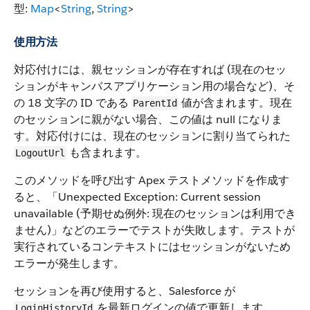
型:
Map
<
String
,
String
>
使用方法
対応付けには、親セッションが存在すれば (現在のセッ
ションがキャンバスアプリケーション用の場合など)、そ
の 18 文字の ID である
値が含まれます。現在
ParentId
のセッションに親がない場合、この値は null になりま
す。対応付けには、現在のセッションに割り当てられた
も含まれます。
LogoutUrl
このメソッドを呼び出す Apex テストメソッドを作成す
ると、「Unexpected Exception: Current session
unavailable (予期せぬ例外: 現在のセッションは利用でき
ません)」などのエラーでテストが失敗します。テストが
実行されているコンテキストにはセッションがないため
エラーが発生します。
セッションを再び使用すると、Salesforce が
を最新ログインの値で更新します。
LoginHistoryId