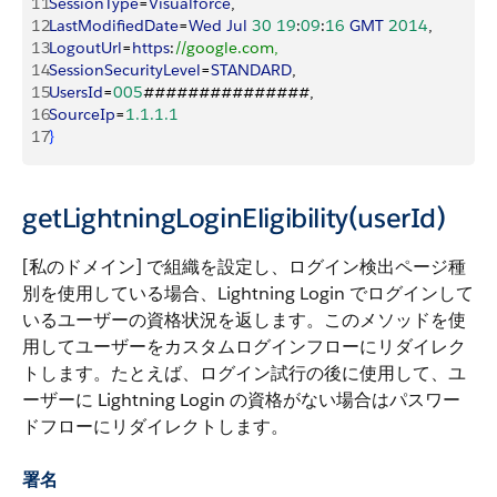
11
SessionType
=
Visualforce
, 
12
LastModifiedDate
=
Wed
 Jul
 30
 19
:
09
:
16
 GMT
 2014
, 
13
LogoutUrl
=
https
:
//google.com, 
14
SessionSecurityLevel
=
STANDARD
,
15
UsersId
=
005
###############, 
16
SourceIp
=
1.1.1.1
17
}
getLightningLoginEligibility(userId)
[私のドメイン] で組織を設定し、ログイン検出ページ種
別を使用している場合、Lightning Login でログインして
いるユーザーの資格状況を返します。このメソッドを使
用してユーザーをカスタムログインフローにリダイレク
トします。たとえば、ログイン試行の後に使用して、ユ
ーザーに Lightning Login の資格がない場合はパスワー
ドフローにリダイレクトします。
署名