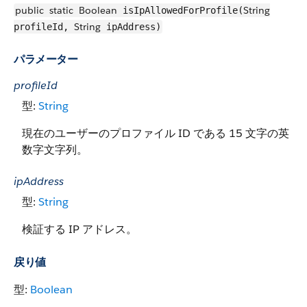
public
static
Boolean
String
isIpAllowedForProfile(
String
profileId,
ipAddress)
パラメーター
profileId
型:
String
現在のユーザーのプロファイル ID である 15 文字の英
数字文字列。
ipAddress
型:
String
検証する IP アドレス。
戻り値
型:
Boolean