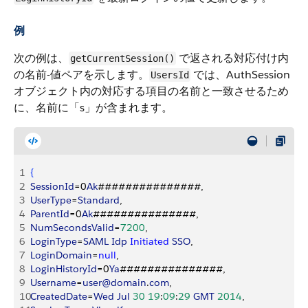
例
次の例は、
で返される対応付け内
getCurrentSession()
の名前-値ペアを示します。
では、AuthSession
UsersId
オブジェクト内の対応する項目の名前と一致させるため
に、名前に「s」が含まれます。
1
{
2
SessionId
=0
Ak
###############, 
3
UserType
=
Standard
, 
4
ParentId
=0
Ak
###############, 
5
NumSecondsValid
=
7200
, 
6
LoginType
=
SAML
 Idp
 Initiated
 SSO
, 
7
LoginDomain
=
null
,
8
LoginHistoryId
=0
Ya
###############,
9
Username
=
user@domain
.
com
, 
10
CreatedDate
=
Wed
 Jul
 30
 19
:
09
:
29
 GMT
 2014
, 