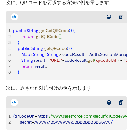
次に、QR コードを要求する方法の例を示します。
1
public
 String
 getGetQRCode
(
)
{
2
        return
 getQRCode
(
)
;
3
}
4
    public
 String
 getQRCode
(
)
{
5
       Map
<
String
, 
String
>
codeResult
 = 
Auth
.
SessionManage
6
       String
 result
 = 
'URL: '
+
codeResult
.
get
(
'qrCodeUrl'
)
 + 
' SEC
7
       return
 result
;
8
}
次に、返された対応付けの例を示します。
1
{
qrCodeUrl
=
https
:
//www.salesforce.com/secur/qrCode?
2
      secret
=
AAAAA7B5AAAAAA5BBBBBBBBB66AAA
}