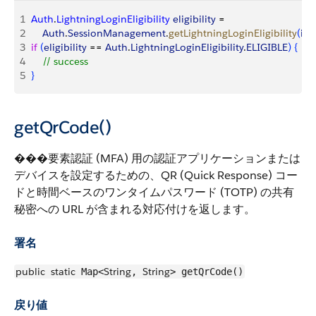
1
Auth
.
LightningLoginEligibility
 eligibility
 = 
2
    Auth
.
SessionManagement
.
getLightningLoginEligibility
(
id
)
;
3
if
(
eligibility
 == 
Auth
.
LightningLoginEligibility
.
ELIGIBLE
)
{
4
    // success
5
}
getQrCode()
���要素認証 (MFA) 用の認証アプリケーションまたは
デバイスを設定するための、QR (Quick Response) コー
ドと時間ベースのワンタイムパスワード (TOTP) の共有
秘密への URL が含まれる対応付けを返します。
署名
public
static
String
String
Map<
,
> getQrCode()
戻り値