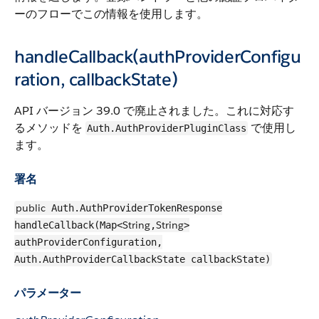
ーのフローでこの情報を使用します。
handleCallback(authProviderConfigu
ration, callbackState)
API バージョン 39.0 で廃止されました。これに対応す
るメソッドを
で使用し
Auth.AuthProviderPluginClass
ます。
署名
public
Auth.AuthProviderTokenResponse
String
String
handleCallback(Map<
,
>
authProviderConfiguration,
Auth.AuthProviderCallbackState callbackState)
パラメーター