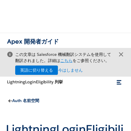
Apex 開発者ガイド
この文章は Salesforce 機械翻訳システムを使用して
翻訳されました。詳細は
こちら
をご参照ください。
英語に切り替える
今はしません
LightningLoginEligibility 列挙
Auth 名前空間
LightningLoginEligibili