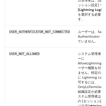
ム管理者は、[設定]
ッション設定] ペ
[Lightning Logi
を選択する必要が
す。
ユーザーは、Salesf
USER_AUTHENTICATOR_NOT_CONNECTED
Authenticator 
ていません。
システム管理者は
USER_NOT_ALLOWED
ーに
AllowLightningLo
ーザー権限を付与
ません。特定のユ
に Lightning Log
可するには、
OnlyLLPermUserA
組織設定が必要で
ステム管理者は、[
の [セッション設定
ジで
[Lightning L