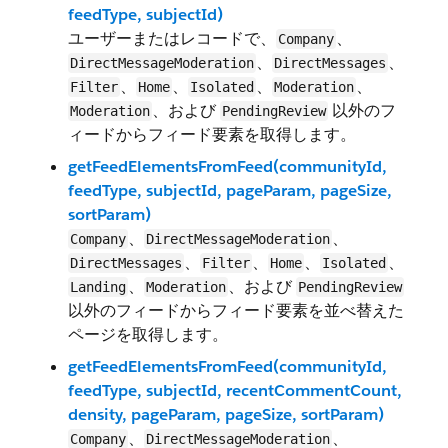
feedType, subjectId)
ユーザーまたはレコードで、
、
Company
、
、
DirectMessageModeration
DirectMessages
、
、
、
、
Filter
Home
Isolated
Moderation
、および
以外のフ
Moderation
PendingReview
ィードからフィード要素を取得します。
getFeedElementsFromFeed(communityId,
feedType, subjectId, pageParam, pageSize,
sortParam)
、
、
Company
DirectMessageModeration
、
、
、
、
DirectMessages
Filter
Home
Isolated
、
、および
Landing
Moderation
PendingReview
以外のフィードからフィード要素を並べ替えた
ページを取得します。
getFeedElementsFromFeed(communityId,
feedType, subjectId, recentCommentCount,
density, pageParam, pageSize, sortParam)
、
、
Company
DirectMessageModeration