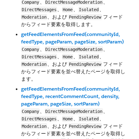
、
、
Company
DirectMessageModeration
、
、
、
DirectMessages
Home
Isolated
、および
フィード
Moderation
PendingReview
からフィード要素を取得します。
getFeedElementsFromFeed(communityId,
feedType, pageParam, pageSize, sortParam)
、
、
Company
DirectMessageModeration
、
、
、
DirectMessages
Home
Isolated
、および
フィード
Moderation
PendingReview
からフィード要素を並べ替えたページを取得し
ます。
getFeedElementsFromFeed(communityId,
feedType, recentCommentCount, density,
pageParam, pageSize, sortParam)
、
、
Company
DirectMessageModeration
、
、
、
DirectMessages
Home
Isolated
、および
フィード
Moderation
PendingReview
からフィード要素を並べ替えたページを取得し