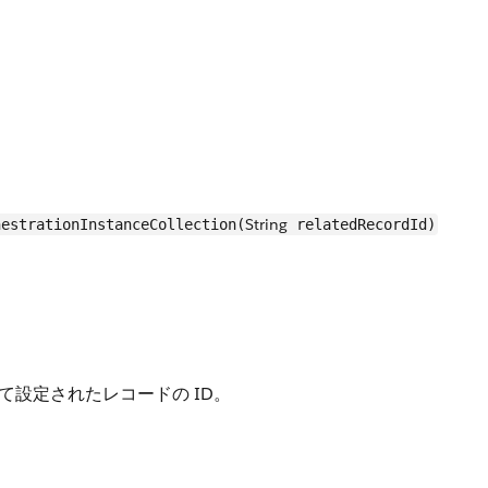
String
estrationInstanceCollection(
relatedRecordId)
設定されたレコードの ID。