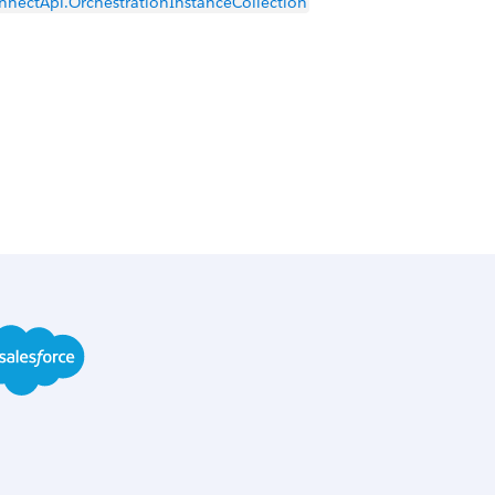
nnectApi.OrchestrationInstanceCollection