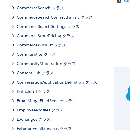
型:
Co
CommerceSearch クラス
CommerceSearchConnectFamily クラス
CommerceSearchSettings クラス
CommerceStorePricing クラス
CommerceWishlist クラス
Communities クラス
CommunityModeration クラス
ContentHub クラス
ConversationApplicationDefinition クラス
Datacloud クラス
EmailMergeFieldService クラス
EmployeeProfiles クラス
Exchanges クラス
ExternalEmailServices クラス