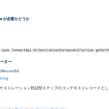
ter が必要かどうか
え
static
ConnectApi.OrchestrationInstanceCollection getOrch
メーター
edRecordId
tring
ケストレーション対話型ステップのコンテキストレコードとして
値