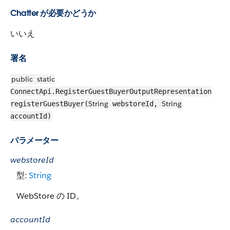
Chatter が必要かどうか
いいえ
署名
public
static
ConnectApi.RegisterGuestBuyerOutputRepresentation
String
String
registerGuestBuyer(
webstoreId,
accountId)
パラメーター
webstoreId
型:
String
WebStore の ID。
accountId