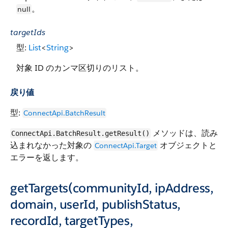
。
null
targetIds
型:
List
<
String
>
対象 ID のカンマ区切りのリスト。
戻り値
型:
ConnectApi.BatchResult
メソッドは、読み
ConnectApi.BatchResult.getResult()
込まれなかった対象の
オブジェクトと
ConnectApi.Target
エラーを返します。
getTargets(communityId, ipAddress,
domain, userId, publishStatus,
recordId, targetTypes,