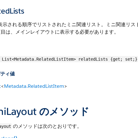
tedLists
 に表示される順序でリストされたミニ関連リスト。ミニ関連リ
項目は、メインレイアウトに表示する必要があります。
List<Metadata.RelatedListItem> relatedLists {get; set;}
パティ値
t
<
Metadata.RelatedListItem
>
niLayout のメソッド
のメソッドは次のとおりです。
ayout