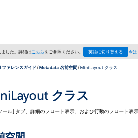
英語に切り替える
されました。詳細は
こちら
をご参照ください。
今は
/
/
x リファレンスガイド
Metadata 名前空間
MiniLayout クラス
iniLayout クラス
ンソール] タブ、詳細のフロート表示、および行動のフロート表
前空間