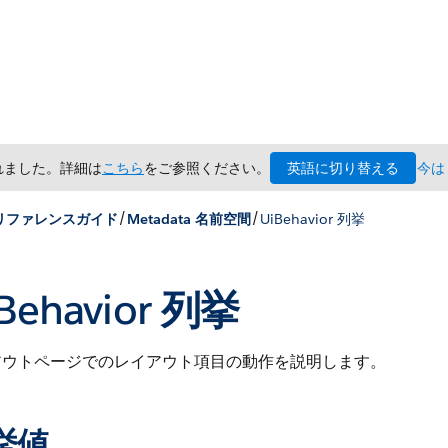
英語に切り替える
されました。詳細は
こちら
をご参照ください。
今は
/
/
x リファレンスガイド
Metadata 名前空間
UiBehavior 列挙
Behavior 列挙
アウトページでのレイアウト項目の動作を説明します。
挙値