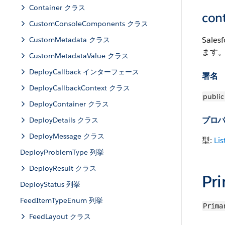
Container クラス
cont
CustomConsoleComponents クラス
Sal
CustomMetadata クラス
ます
CustomMetadataValue クラス
DeployCallback インターフェース
署名
DeployCallbackContext クラス
public
DeployContainer クラス
プロ
DeployDetails クラス
DeployMessage クラス
型:
Lis
DeployProblemType 列挙
DeployResult クラス
Pr
DeployStatus 列挙
FeedItemTypeEnum 列挙
Prima
FeedLayout クラス