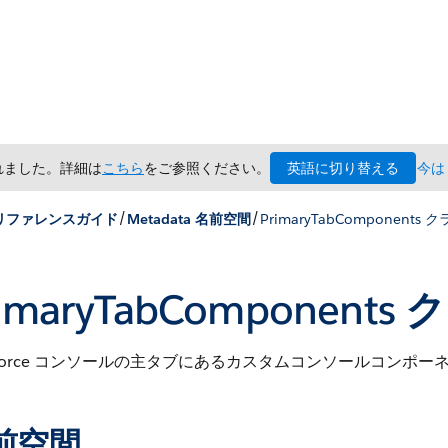
英語に切り替える
されました。詳細は
こちら
をご参照ください。
今は
/
/
x リファレンスガイド
Metadata 名前空間
PrimaryTabComponents 
rimaryTabComponents
esforce コンソールの主タブにあるカスタムコンソールコンポ
前空間