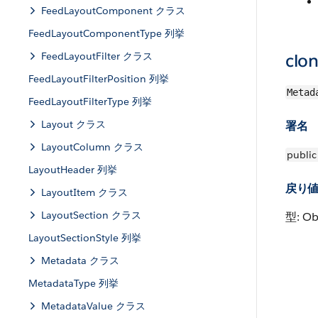
FeedLayoutComponent クラス
FeedLayoutComponentType 列挙
FeedLayoutFilter クラス
clon
FeedLayoutFilterPosition 列挙
Metad
FeedLayoutFilterType 列挙
Layout クラス
署名
LayoutColumn クラス
public
LayoutHeader 列挙
戻り
LayoutItem クラス
LayoutSection クラス
型: Ob
LayoutSectionStyle 列挙
Metadata クラス
MetadataType 列挙
MetadataValue クラス