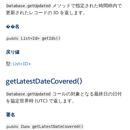
メソッドで指定された時間枠内で
Database.getUpdated
更新されたレコードの ID を返します。
��名
public
List<Id> getIds()
戻り値
型:
List
<
ID
>
getLatestDateCovered()
コールの対象となる最終日の日付
Database.getUpdated
を協定世界時 (UTC) で返します。
署名
public
Date
getLatestDateCovered()