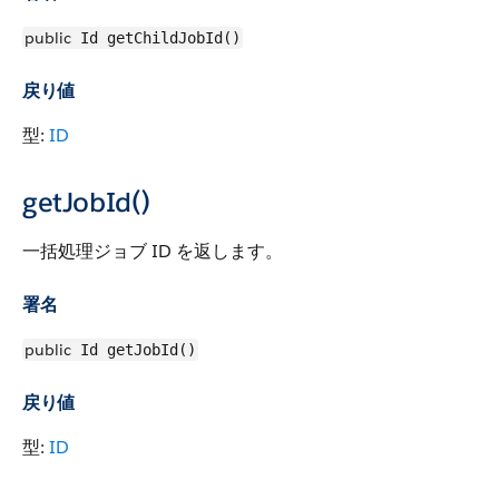
public
Id getChildJobId()
戻り値
型:
ID
getJobId()
一括処理ジョブ ID を返します。
署名
public
Id getJobId()
戻り値
型:
ID