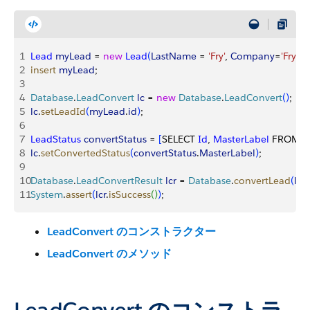
1
Lead
 myLead
 = 
new
 Lead
(
LastName
 = 
'Fry'
, 
Company
=
'Fry A
2
insert
 myLead
;
3
4
Database
.
LeadConvert
 lc
 = 
new
 Database
.
LeadConvert
(
)
;
5
lc
.
setLeadId
(
myLead
.
id
)
;
6
7
LeadStatus
 convertStatus
 = 
[
SELECT 
Id
, 
MasterLabel
 FROM 
L
8
lc
.
setConvertedStatus
(
convertStatus
.
MasterLabel
)
;
9
10
Database
.
LeadConvertResult
 lcr
 = 
Database
.
convertLead
(
lc
)
;
11
System
.
assert
(
lcr
.
isSuccess
(
)
)
;
LeadConvert のコンストラクター
LeadConvert のメソッド