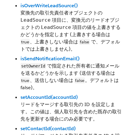
isOverWriteLeadSource()
変換先の取引先責任者オブジェクトの
項目に、変換元のリードオブジ
LeadSource
ェクトの
項目の値を上書きする
LeadSource
かどうかを指定します (上書きする場合は
、上書きしない場合は
で、デフォル
true
false
トでは上書きしません)。
isSendNotificationEmail()
で指定された所有者に通知メール
setOwnerId
を送るかどうかを示します (送信する場合は
、送信しない場合は
。デフォルトは
true
false
false)。
setAccountId(accountId)
リードをマージする取引先の ID を設定しま
す。この値は、個人取引先を含めた既存の取引
先を更新する場合にのみ必要です。
setContactId(contactId)