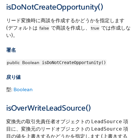
isDoNotCreateOpportunity()
リード変換時に商談を作成するかどうかを指定します
(デフォルトは
で商談を作成し、
では作成しな
false
true
い)。
署名
public
Boolean
isDoNotCreateOpportunity()
戻り値
型:
Boolean
isOverWriteLeadSource()
変換先の取引先責任者オブジェクトの
項
LeadSource
目に、変換元のリードオブジェクトの
項
LeadSource
目の値を上書きするかどうかを指定します (上書きする