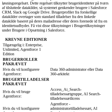
løsningsregelsæt. Dette regelsæt tilknytter brugeridentiteter på tværs
af tilsluttede datakilder, så systemet genkender brugere i Salesforce
CRM, Slack og Google Drive. Brugerprofiler fra forskellige
datakilder overtager som standard tilladelser fra den linkede
datakilde baseret på deres mailadresse eller deres forenede id fra en
identitetsudbyder. Få vist disse tilknytninger i Brugertilknytninger
under Brugere i Opsætning i Salesforce.
KREVNE EDITIONER
Tilgængelig i: Enterprise,
Unlimited, Agentforce 1
Edition
BRUGERROLLER
PÅKRÆVET
Hvis du vil konfigurere
Data 360-administrator eller Data
Agentforce:
360-arkitekt
BRUGERTILLADELSER
PÅKRÆVET
Access_Ai_Search-
Hvis du vil bruge
tilladelsessætgruppe, AI Search-
Agentforce:
tilladelsessætlicens
Agentforce -
Hvis du vil konfigurere
administratortilladelsessæt, AI