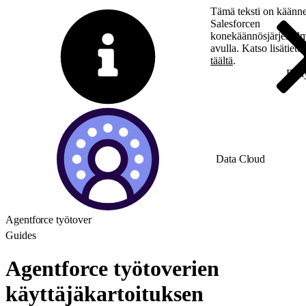
Tämä teksti on käänne
Salesforcen
konekäännösjärjestel
avulla. Katso lisätieto
täältä
.
Vaihda englantiin
Ei n
Data Cloud
Agentforce työtover
Guides
Agentforce työtoverien
käyttäjäkartoituksen