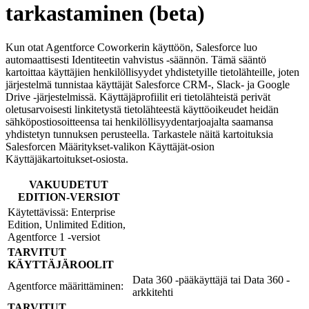
tarkastaminen (beta)
Kun otat Agentforce Coworkerin käyttöön, Salesforce luo
automaattisesti Identiteetin vahvistus -säännön. Tämä sääntö
kartoittaa käyttäjien henkilöllisyydet yhdistetyille tietolähteille, joten
järjestelmä tunnistaa käyttäjät Salesforce CRM-, Slack- ja Google
Drive -järjestelmissä. Käyttäjäprofiilit eri tietolähteistä perivät
oletusarvoisesti linkitetystä tietolähteestä käyttöoikeudet heidän
sähköpostiosoitteensa tai henkilöllisyydentarjoajalta saamansa
yhdistetyn tunnuksen perusteella. Tarkastele näitä kartoituksia
Salesforcen Määritykset-valikon Käyttäjät-osion
Käyttäjäkartoitukset-osiosta.
VAKUUDETUT
EDITION-VERSIOT
Käytettävissä: Enterprise
Edition, Unlimited Edition,
Agentforce 1 -versiot
TARVITUT
KÄYTTÄJÄROOLIT
Data 360 -pääkäyttäjä tai Data 360 -
Agentforce määrittäminen:
arkkitehti
TARVITUT