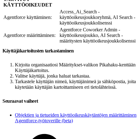
KÄYTTÖOIKEUDET
Access_Ai_Search -
Agentforce käyttäminen:
käyttöoikeusjoukkoryhmä, AI Search -
käyttöoikeusjoukkolisenssi
Agentforce Coworker Admin -
Agentforce määrittäminen:
käyttöoikeusjoukko, AI Search -
määritysten käyttöoikeusjoukkolisenssi
Käyttäjäkartoitusten tarkastaminen
Kirjoita organisaatiosi Määritykset-valikon Pikahaku-kenttään
Käyttäjäkartoitus.
Valitse käyttäjä, jonka haluat tarkastaa.
Tarkastele käyttäjän nimeä, käyttäjänimeä ja sähköpostia, joita
käytetään käyttäjän kartoittamiseen eri tietolähteissä.
Seuraavat vaiheet
Objektien ja tietueiden käyttöoikeuskäytäntöjen määrittäminen
Agentforce-työtoverille (beta)