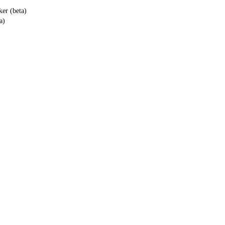
ker (beta)
a)