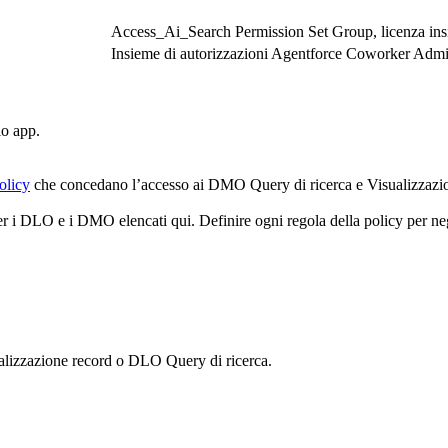
Access_Ai_Search Permission Set Group, licenza insi
Insieme di autorizzazioni Agentforce Coworker Admin
io app.
olicy
che concedano l’accesso ai DMO Query di ricerca e Visualizzazione 
r i DLO e i DMO elencati qui. Definire ogni regola della policy per neg
ualizzazione record o DLO Query di ricerca.