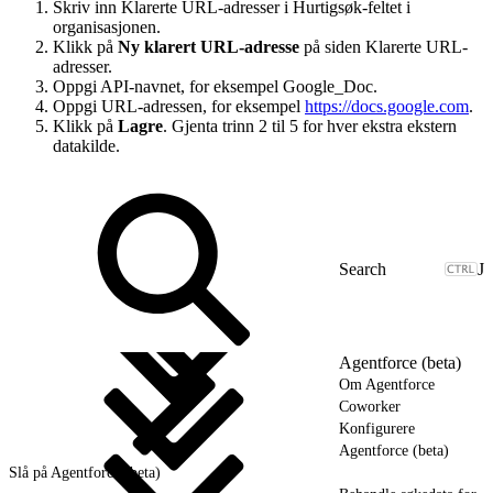
Skriv inn Klarerte URL-adresser i Hurtigsøk-feltet i
organisasjonen.
Klikk på
Ny klarert URL-adresse
på siden Klarerte URL-
adresser.
Oppgi API-navnet, for eksempel Google_Doc.
Oppgi URL-adressen, for eksempel
https://docs.google.com
.
Klikk på
Lagre
. Gjenta trinn 2 til 5 for hver ekstra ekstern
datakilde.
J
Agentforce (beta)
Om Agentforce
Coworker
Konfigurere
Agentforce (beta)
Slå på Agentforce (beta)