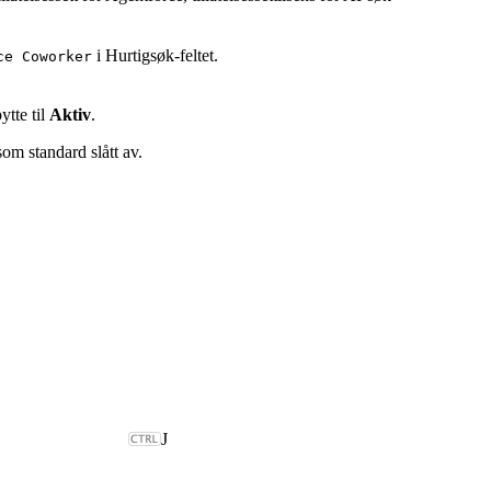
i Hurtigsøk-feltet.
ce Coworker
ytte til
Aktiv
.
som standard slått av.
J