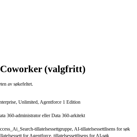
 Coworker (valgfritt)
ten av søkefeltet.
nterprise, Unlimited, Agentforce 1 Edition
ata 360-administrator eller Data 360-arkitekt
ccess_Ai_Search-tillatelsessettgruppe, AI-tillatelsessettlisens for søk
llatelsessett for Agentforce, tillatelsessettlisens for AI-søk