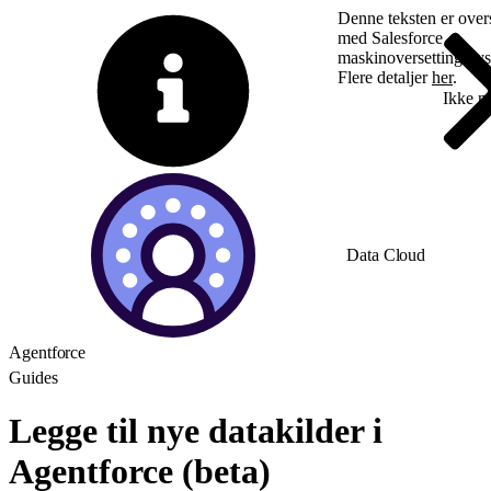
Denne teksten er overs
med Salesforce
maskinoversettingssy
Flere detaljer
her
.
Bytt til engelsk
Ikke n
Data Cloud
Agentforce
Guides
Legge til nye datakilder i
Agentforce (beta)