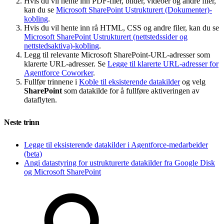
Hvis du vil hente inn PDF-filer, bilder, videoer og andre filer,
kan du se
Microsoft SharePoint Ustrukturert (Dokumenter)-
kobling
.
Hvis du vil hente inn rå HTML, CSS og andre filer, kan du se
Microsoft SharePoint Ustrukturert (nettstedssider og
nettstedsaktiva)-kobling
.
Legg til relevante Microsoft SharePoint-URL-adresser som
klarerte URL-adresser. Se
Legge til klarerte URL-adresser for
Agentforce Coworker
.
Fullfør trinnene i
Koble til eksisterende datakilder
og velg
SharePoint
som datakilde for å fullføre aktiveringen av
dataflyten.
Neste trinn
Legge til eksisterende datakilder i Agentforce-medarbeider
(beta)
Angi datastyring for ustrukturerte datakilder fra Google Disk
og Microsoft SharePoint