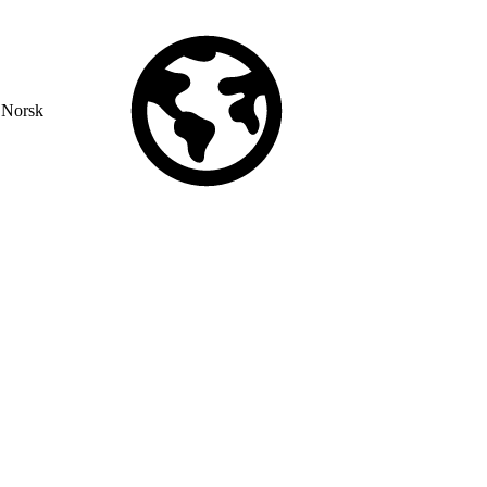
Norsk
© Copyright 2026 Salesforce, Inc.
All rights reserved
. Various
trademarks held by their respective owners. Salesforce, Inc.
Salesforce Tower, 415 Mission Street, 3rd Floor, San Francisco, CA