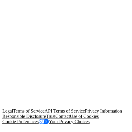
© Copyright 2026 Salesforce, Inc.
All rights reserved
. Various
trademarks held by their respective owners. Salesforce, Inc.
Salesforce Tower, 415 Mission Street, 3rd Floor, San Francisco, CA
94105, United States
Legal
Terms of Service
API Terms of Service
Privacy Information
Responsible Disclosure
Trust
Contact
Use of Cookies
Cookie Preferences
Your Privacy Choices