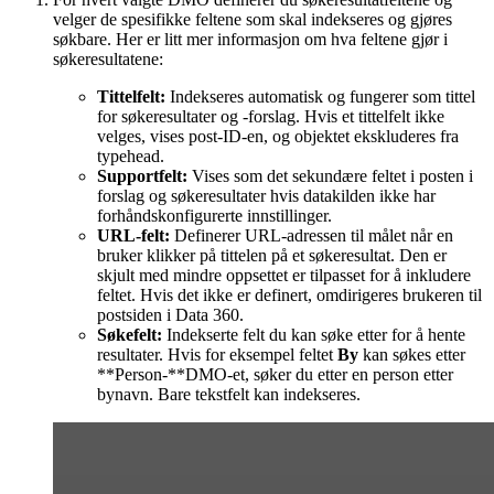
velger de spesifikke feltene som skal indekseres og gjøres
søkbare. Her er litt mer informasjon om hva feltene gjør i
søkeresultatene:
Tittelfelt:
Indekseres automatisk og fungerer som tittel
for søkeresultater og -forslag. Hvis et tittelfelt ikke
velges, vises post-ID-en, og objektet ekskluderes fra
typehead.
Supportfelt:
Vises som det sekundære feltet i posten i
forslag og søkeresultater hvis datakilden ikke har
forhåndskonfigurerte innstillinger.
URL-felt:
Definerer URL-adressen til målet når en
bruker klikker på tittelen på et søkeresultat. Den er
skjult med mindre oppsettet er tilpasset for å inkludere
feltet. Hvis det ikke er definert, omdirigeres brukeren til
postsiden i Data 360.
Søkefelt:
Indekserte felt du kan søke etter for å hente
resultater. Hvis for eksempel feltet
By
kan søkes etter
**Person-**DMO-et, søker du etter en person etter
bynavn. Bare tekstfelt kan indekseres.