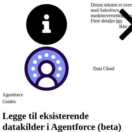
Denne teksten er overs
med Salesforce
maskinoversettingssy
Flere detaljer
her
.
Bytt til engelsk
Ikke n
Data Cloud
Agentforce
Guides
Legge til eksisterende
datakilder i Agentforce (beta)