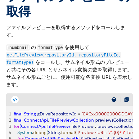
取得
ファイルプレビューを取得するメソッドをコールしま
す。
の
を使用して
Thumbnail
formatType
getFilePreview(repositoryId, repositoryFileId,
をコールし、サムネイル形式のプレビュー
formatType)
と共にその各 URL とサムネイル変換の数を取得します。
サムネイル形式ごとに、使用可能な各変換 URL を表示し
ます。
1
final
 String
 gDriveRepositoryId
 = 
'0XCxx00000000ODGAY'
, 
g
2
final
 ConnectApi
.
FilePreviewCollection
 previewsCollection
 =
3
for
(
ConnectApi
.
FilePreview
 filePreview
 : 
previewsCollection
.
4
   System
.
debug
(
String
.
format
(
'Preview - URL: 
\'\'
{0}
\'\'
, forma
5
   for
(
ConnectApi
.
FilePreviewUrl
 filePreviewUrl
 : 
filePreview
.
p