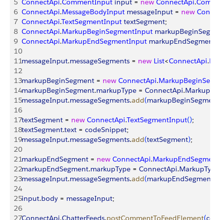
5
ConnectApi
.
CommentInput
 input
 = 
new
 ConnectApi
.
Comme
6
ConnectApi
.
MessageBodyInput
 messageInput
 = 
new
 Conne
7
ConnectApi
.
TextSegmentInput
 textSegment
;
8
ConnectApi
.
MarkupBeginSegmentInput
 markupBeginSegme
9
ConnectApi
.
MarkupEndSegmentInput
 markupEndSegment
;
10
11
messageInput
.
messageSegments
 = 
new
 List
<
ConnectApi
.
Me
12
13
markupBeginSegment
 = 
new
 ConnectApi
.
MarkupBeginSegm
14
markupBeginSegment
.
markupType
 = 
ConnectApi
.
MarkupTy
15
messageInput
.
messageSegments
.
add
(
markupBeginSegment
16
17
textSegment
 = 
new
 ConnectApi
.
TextSegmentInput
(
)
;
18
textSegment
.
text
 = 
codeSnippet
;
19
messageInput
.
messageSegments
.
add
(
textSegment
)
;
20
21
markupEndSegment
 = 
new
 ConnectApi
.
MarkupEndSegment
22
markupEndSegment
.
markupType
 = 
ConnectApi
.
MarkupType
23
messageInput
.
messageSegments
.
add
(
markupEndSegment
)
;
24
25
input
.
body
 = 
messageInput
;
26
27
ConnectApi
.
ChatterFeeds
.
postCommentToFeedElement
(
com