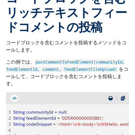
リッチテキストフィー
ドコメントの投稿
コードブロックを含むコメントを投稿するメソッドをコ
ールします。
この例では、
postCommentToFeedElement(communityId,
をコ
feedElementId, comment, feedElementFileUpload)
ールして、コードブロックを含むコメントを投稿しま
す。
1
String
 communityId
 = 
null
;
2
String
 feedElementId
 = 
'0D5R0000000SBEr'
;
3
String
 codeSnippet
 = 
'<html>
\n\t
<body>
\n\t\t
Hello, world!
\
4