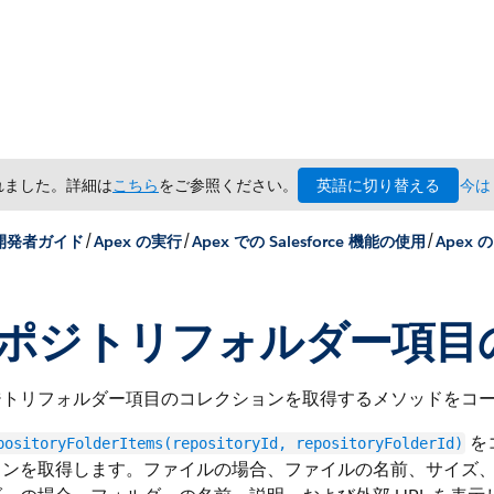
英語に切り替える
されました。詳細は
こちら
をご参照ください。
今は
/
/
/
 開発者ガイド
Apex の実行
Apex での Salesforce 機能の使用
Apex の
ポジトリフォルダー項目
ジトリフォルダー項目のコレクションを取得するメソッドをコ
を
positoryFolderItems(repositoryId, repositoryFolderId)
ンを取得します。ファイルの場合、ファイルの名前、サイズ、外部