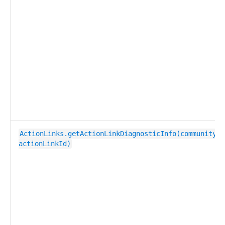
ActionLinks.getActionLinkDiagnosticInfo(communityId
actionLinkId)