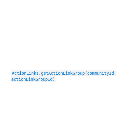
ActionLinks.getActionLinkGroup(communityId,
actionLinkGroupId)