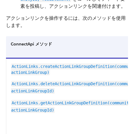
素を投稿し、アクションリンクを関連付けます。
アクションリンクを操作するには、次のメソッドを使用
します。
ConnectApi メソッド
ActionLinks.createActionLinkGroupDefinition​(communi
actionLinkGroup)
ActionLinks.deleteActionLinkGroupDefinition(communi
actionLinkGroupId)
ActionLinks.getActionLinkGroupDefinition(communityI
actionLinkGroupId)