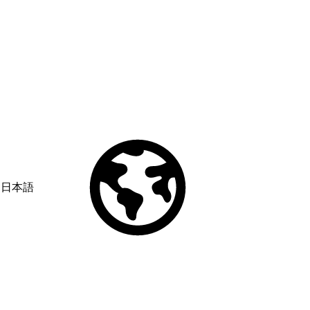
日本語
© Copyright 2026 Salesforce, Inc.
All rights reserved
. Various
trademarks held by their respective owners. Salesforce, Inc.