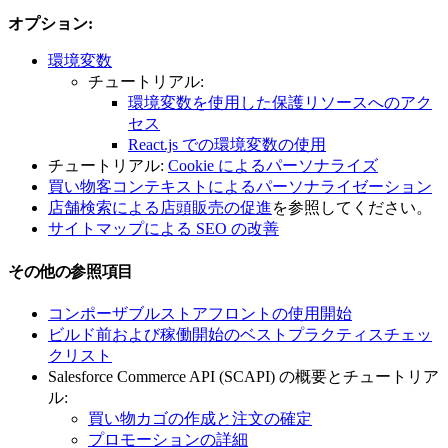
オプション:
環境変数
チュートリアル:
環境変数を使用した保護リソースへのアク
セス
React.js での環境変数の使用
チュートリアル:
Cookie によるパーソナライズ
買い物客コンテキストによるパーソナライゼーション
店舗検索による店頭販売の促進
を参照してください。
サイトマップによる SEO の改善
その他の参照項目
コンポーザブルストアフロントの使用開始
ビルド前および稼働開始のベストプラクティスチェッ
クリスト
Salesforce Commerce API (SCAPI) の概要とチュートリア
ル:
買い物カゴの作成と注文の確定
プロモーションの詳細