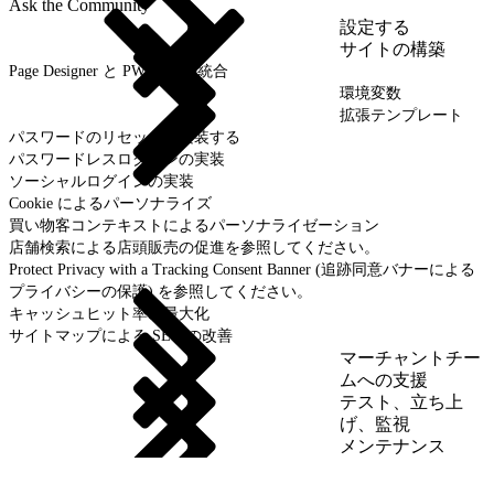
Ask the Community
設定する
サイトの構築
Page Designer と PWA Kit の統合
環境変数
拡張テンプレート
パスワードのリセットを実装する
パスワードレスログインの実装
ソーシャルログインの実装
Cookie によるパーソナライズ
買い物客コンテキストによるパーソナライゼーション
店舗検索による店頭販売の促進を参照してください。
Protect Privacy with a Tracking Consent Banner (追跡同意バナーによる
プライバシーの保護) を参照してください。
キャッシュヒット率の最大化
サイトマップによる SEO の改善
マーチャントチー
ムへの支援
テスト、立ち上
げ、監視
メンテナンス