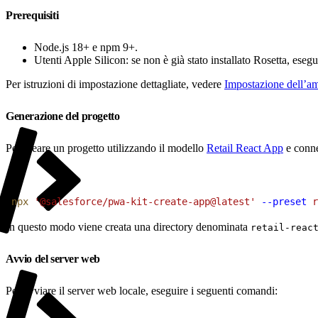
Prerequisiti
Node.js 18+ e npm 9+.
Utenti Apple Silicon: se non è già stato installato Rosetta, eseg
Per istruzioni di impostazione dettagliate, vedere
Impostazione dell’am
Generazione del progetto
Per creare un progetto utilizzando il modello
Retail React App
e conne
1
npx
 '@salesforce/pwa-kit-create-app@latest'
 --preset
 r
In questo modo viene creata una directory denominata
retail-reac
Avvio del server web
Per avviare il server web locale, eseguire i seguenti comandi: