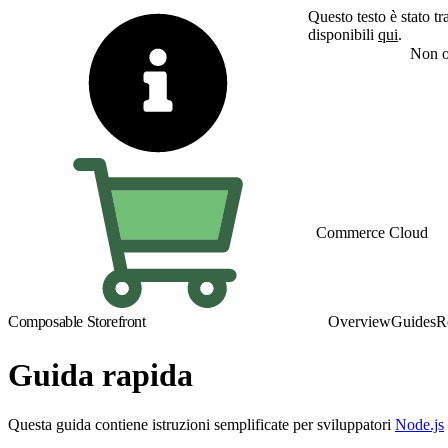
Questo testo è stato tr
disponibili
qui
.
Passa all'inglese
Non o
Commerce Cloud
Composable Storefront
Overview
Guides
R
Guida rapida
Questa guida contiene istruzioni semplificate per sviluppatori
Node.js