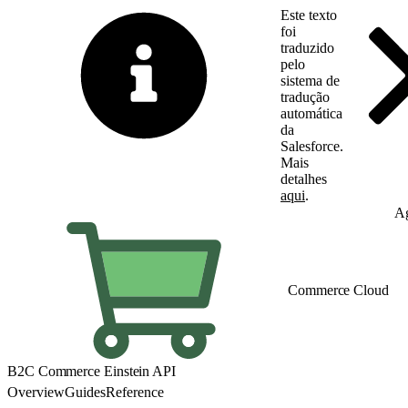
Este texto
foi
traduzido
pelo
sistema de
tradução
automática
da
Salesforce.
Mais
detalhes
aqui
.
Alternar para inglês
Ag
Commerce Cloud
B2C Commerce Einstein API
Overview
Guides
Reference