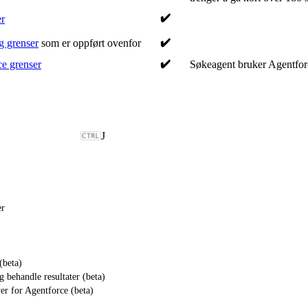
✔️
r
✔️
g grenser
som er oppført ovenfor
✔️
e grenser
Søkeagent bruker Agentforc
J
er
(beta)
g behandle resultater (beta)
yer for Agentforce (beta)