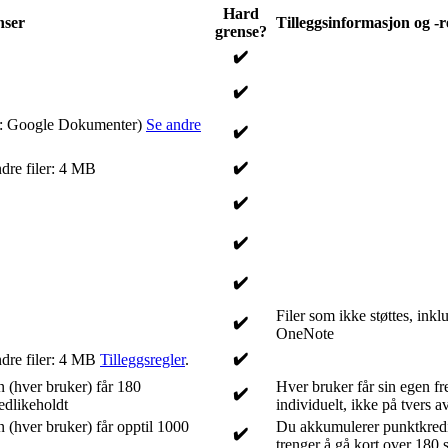
Hard
nser
Tilleggsinformasjon og -r
grense?
✔️
✔️
l: Google Dokumenter)
Se andre
✔️
✔️
dre filer: 4 MB
✔️
✔️
✔️
Filer som ikke støttes, inkl
✔️
OneNote
✔️
dre filer: 4 MB
Tilleggsregler
.
 (hver bruker) får 180
Hver bruker får sin egen f
✔️
edlikeholdt
individuelt, ikke på tvers a
 (hver bruker) får opptil 1000
Du akkumulerer punktkredit
✔️
trenger å gå kort over 180 