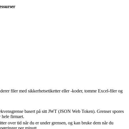
essurser
uderer filer med sikkerhetsetiketter eller -koder, tomme Excel-filer og
rekvensgrense basert på sitt JWT (JSON Web Token). Grenser spores
v hele firmaet.
ter over tid når du er under grensen, og kan bruke dem når du
spørringer per minutt.