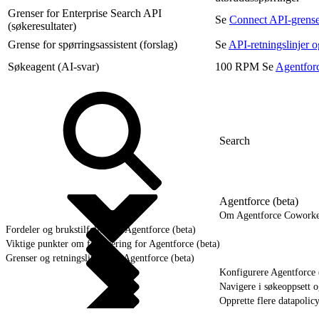
Grenser for Enterprise Search API
Se
Connect API-grense
(søkeresultater)
Grense for spørringsassistent (forslag)
Se
API-retningslinjer o
Søkeagent (AI-svar)
100 RPM Se
Agentforc
Agentforce (beta)
Om Agentforce Cowork
Fordeler og brukstilfeller for Agentforce (beta)
Viktige punkter om fakturering for Agentforce (beta)
Grenser og retningslinjer for Agentforce (beta)
Konfigurere Agentforce 
Navigere i søkeoppsett o
Opprette flere datapolic