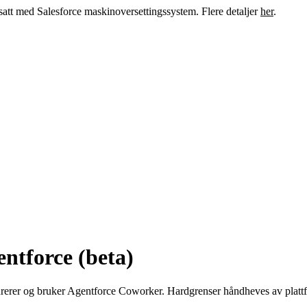
satt med Salesforce maskinoversettingssystem. Flere detaljer
her
.
Bytt ti
entforce (beta)
rerer og bruker Agentforce Coworker. Hardgrenser håndheves av plattf