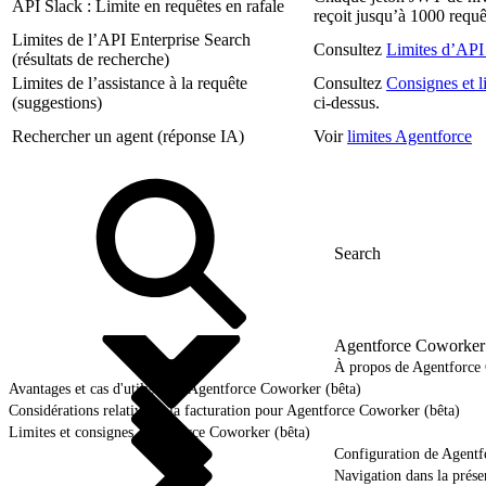
API Slack : Limite en requêtes en rafale
reçoit jusqu’à 1000 requê
Limites de l’API Enterprise Search
Consultez
Limites d’API
(résultats de recherche)
Limites de l’assistance à la requête
Consultez
Consignes et l
(suggestions)
ci-dessus.
Rechercher un agent (réponse IA)
Voir
limites Agentforce
Agentforce Coworker 
À propos de Agentforce
Avantages et cas d'utilisation Agentforce Coworker (bêta)
Considérations relatives à la facturation pour Agentforce Coworker (bêta)
Limites et consignes Agentforce Coworker (bêta)
Configuration de Agentf
Navigation dans la présen