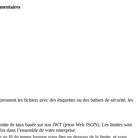
émentaires
ennent les fichiers avec des étiquettes ou des balises de sécurité, les
 limite de taux basée sur son JWT (jeton Web JSON). Les limites sont
ées dans l’ensemble de votre entreprise.
 au fil du temps lorsque vous êtes en dessous de la limite, et vous