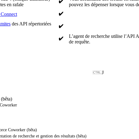
✔️
tes en rafale
pouvez les dépenser lorsque vous d
✔️
 Connect
imites
des API répertoriées
✔️
L’agent de recherche utilise l’API A
✔️
de requête.
J
(bêta)
 Coworker
orce Coworker (bêta)
tation de recherche et gestion des résultats (bêta)