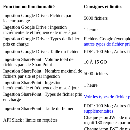
Fonction ou fonctionnalité
Consignes et limites
Ingestion Google Drive : Fichiers par
5000 fichiers
lecteur partagé
Ingestion Google Drive : Ingestion
1 heure
incrémentielle et fréquence de mise à jour
Ingestion Google Drive : Types de fichier
Fichiers Google (exempl
pris en charge
autres types de fichier pr
Ingestion Google Drive : Taille du fichier
PDF : 100 Mo ; Autres fi
Ingestion SharePoint : Volume total de
10 À 15 GO
fichiers par site SharePoint
Ingestion SharePoint : Nombre maximal de
5000 fichiers
fichiers par site et par ingestion
Ingestion SharePoint : Ingestion
1 heure
incrémentielle et fréquence de mise à jour
Ingestion SharePoint : Types de fichier pris
Voir les types de fichier 
en charge
PDF : 100 Mo ; Autres fi
Ingestion SharePoint : Taille du fichier
supplémentaires
Chaque jeton JWT de nive
API Slack : limite en requêtes
reçoit 180 requêtes par 
Chaque jeton JWT de nive