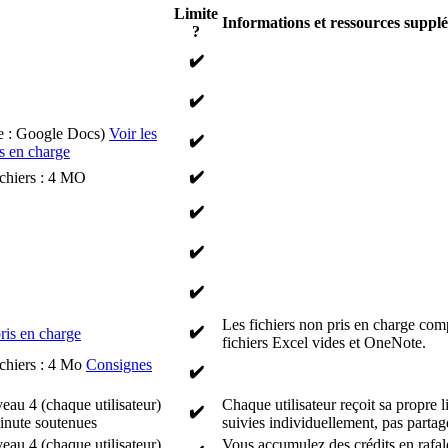
Limite
Informations et ressources suppl
?
✔️
✔️
e : Google Docs)
Voir les
✔️
is en charge
✔️
chiers : 4 MO
✔️
✔️
✔️
Les fichiers non pris en charge compr
✔️
pris en charge
fichiers Excel vides et OneNote.
chiers : 4 Mo
Consignes
✔️
au 4 (chaque utilisateur)
Chaque utilisateur reçoit sa propre
✔️
minute soutenues
suivies individuellement, pas partag
au 4 (chaque utilisateur)
Vous accumulez des crédits en rafale