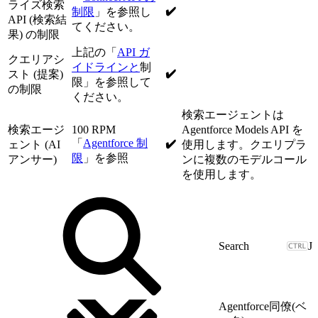
ライズ検索
✔️
制限
」を参照し
API (検索結
てください。
果) の制限
上記の「
API ガ
クエリアシ
イドラインと
制
✔️
スト (提案)
限」を参照して
の制限
ください。
検索エージェントは
検索エージ
100 RPM
Agentforce Models API を
「
Agentforce 制
✔️
ェント (AI
使用します。クエリプラ
限
」を参照
アンサー)
ンに複数のモデルコール
を使用します。
J
Agentforce同僚(ベ