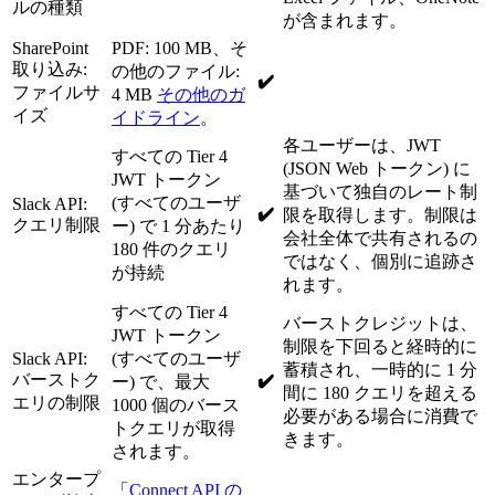
ルの種類
が含まれます。
SharePoint
PDF: 100 MB、そ
取り込み:
の他のファイル:
✔️
ファイルサ
4 MB
その他のガ
イズ
イドライン
。
各ユーザーは、JWT
すべての Tier 4
(JSON Web トークン) に
JWT トークン
基づいて独自のレート制
(すべてのユーザ
Slack API:
✔️
限を取得します。制限は
クエリ制限
ー) で 1 分あたり
会社全体で共有されるの
180 件のクエリ
ではなく、個別に追跡さ
が持続
れます。
すべての Tier 4
バーストクレジットは、
JWT トークン
制限を下回ると経時的に
Slack API:
(すべてのユーザ
蓄積され、一時的に 1 分
バーストク
✔️
ー) で、最大
間に 180 クエリを超える
エリの制限
1000 個のバース
必要がある場合に消費で
トクエリが取得
きます。
されます。
エンタープ
「
Connect API の