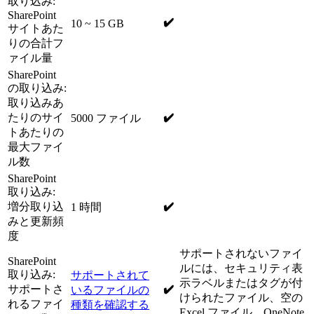
取り込み:
SharePoint
✔️
10 ~ 15 GB
サイトあた
りの合計フ
ァイル量
SharePoint
の取り込み:
取り込みあ
たりのサイ
✔️
5000 ファイル
トあたりの
最大ファイ
ル数
SharePoint
取り込み:
増分取り込
✔️
1 時間
みと更新頻
度
サポートされないファイ
SharePoint
ルには、セキュリティ表
取り込み:
サポートされて
示ラベルまたはタグが付
サポートさ
✔️
いるファイルの
けられたファイル、空の
れるファイ
種類を確認する
Excel ファイル、OneNote