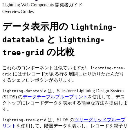
Lightning Web Components 開発者ガイド
Overview
Guides
データ表示用の
lightning-
と
datatable
lightning-
の比較
tree-grid
これらのコンポーネントは似ていますが、
lightning-tree-
には子レコードがある行を展開したり折りたたんだり
grid
するシェブロンボタンがあります。
は、Salesforce Lightning Design System
lightning-datatable
(SLDS) の
データテーブルブループリント
を使用して、デス
クトップにレコードデータを表示する簡単な方法を提供しま
す。
は、SLDS の
ツリーグリッドブループ
lightning-tree-grid
リント
を使用して、階層データを表示し、レコードを親子リ