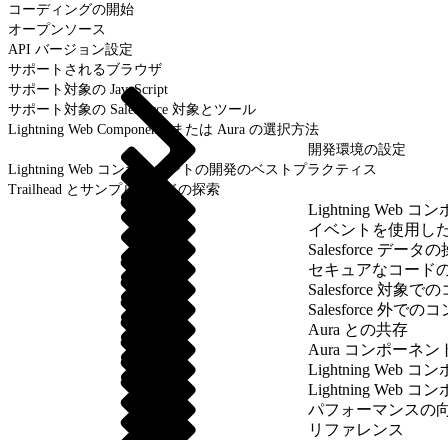
コーディングの開始
オープンソース
API バージョン設定
サポートされるブラウザ
サポート対象の JavaScript
サポート対象の Salesforce 対象とツール
Lightning Web Components または Aura の選択方法
開発環境の設定
Lightning Web コンポーネントの開発のベストプラクティス
Trailhead とサンプルコードの探索
Lightning We
イベントを使用し
Salesforce データ
セキュアなコード
Salesforce 
Salesforce 外
Aura との共存
Aura コンポーネ
Lightning We
Lightning We
パフォーマンスの
リファレンス