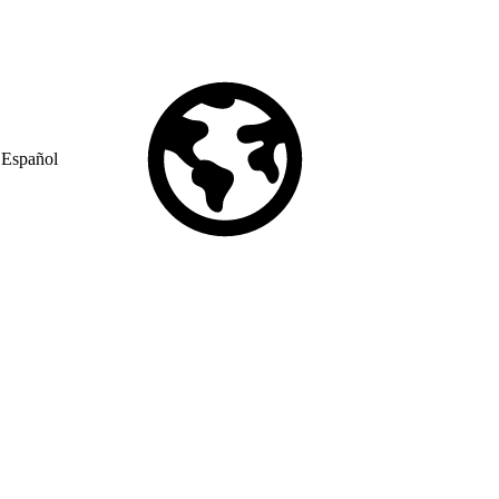
Español
© Copyright 2026 Salesforce, Inc.
All rights reserved
. Various
trademarks held by their respective owners. Salesforce, Inc.
Salesforce Tower, 415 Mission Street, 3rd Floor, San Francisco, CA
94105, United States
Legal
Terms of Service
API Terms of Service
Privacy Information