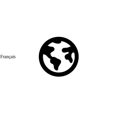
Français
© Copyright 2026 Salesforce, Inc.
All rights reserved
. Various
trademarks held by their respective owners. Salesforce, Inc.