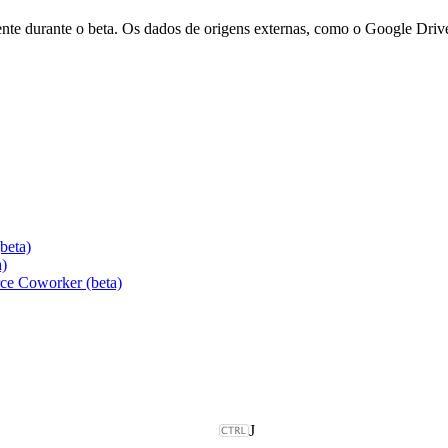
 durante o beta. Os dados de origens externas, como o Google Drive e 
beta)
a)
rce Coworker (beta)
J