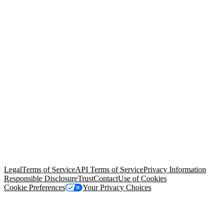
© Copyright 2026 Salesforce, Inc.
All rights reserved
. Various
trademarks held by their respective owners. Salesforce, Inc.
Salesforce Tower, 415 Mission Street, 3rd Floor, San Francisco, CA
94105, United States
Legal
Terms of Service
API Terms of Service
Privacy Information
Responsible Disclosure
Trust
Contact
Use of Cookies
Cookie Preferences
Your Privacy Choices