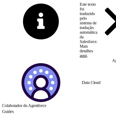
Este texto
foi
traduzido
pelo
sistema de
tradução
automática
da
Salesforce.
Mais
detalhes
aqui
.
Alternar para inglês
Ag
Data Cloud
Colaborador do Agentforce
Guides