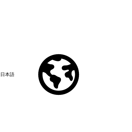
日本語
© Copyright 2026 Salesforce, Inc.
All rights reserved
. Various
trademarks held by their respective owners. Salesforce, Inc.
Salesforce Tower, 415 Mission Street, 3rd Floor, San Francisco, CA
94105, United States