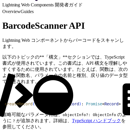
Lightning Web Components 開発者ガイド
Overview
Guides
BarcodeScanner API
Lightning Web コンポーネントからバーコードをスキャンし
ます。
以下のトピックの**「構文」**セクションでは、TypeScript
書式が使用されています。この書式は、API 構文を理解しや
すくするために使用されています。たとえば、関数は、次の
ように関数名、パラメータの名前と種別、戻り値のデータ型
で記述されます。
1
createRecord
(
recordInput
: 
Record
)
: 
Promise
<
Record
>
省略可能なパラメータには、
のよ
objectInfo?: ObjectInfo
うに
が追加されます。詳細は、
TypeScript ハンドブック
を
?
参照してください。