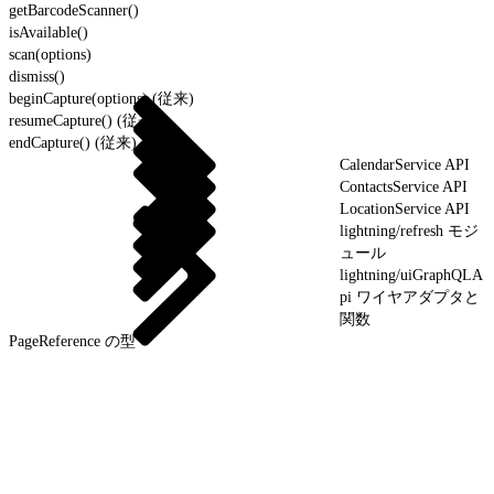
getBarcodeScanner()
isAvailable()
scan(options)
dismiss()
beginCapture(options) (従来)
resumeCapture() (従来)
endCapture() (従来)
CalendarService API
ContactsService API
LocationService API
lightning/refresh モジ
ュール
lightning/uiGraphQLA
pi ワイヤアダプタと
関数
PageReference の型