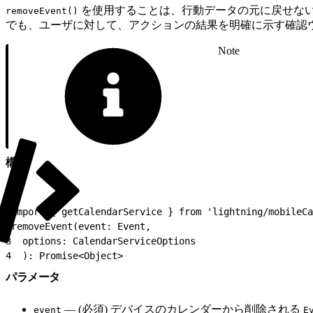
を使用することは、行動データの元に戻せな
removeEvent()
でも、ユーザに対して、アクションの結果を明確に示す確認
Note
構文
1
import { getCalendarService } from 'lightning/mobileCa
2
removeEvent(event: Event,
3
  options: CalendarServiceOptions
4
  ): Promise<Object>
パラメータ
— (必須) デバイスのカレンダーから削除される
event
E