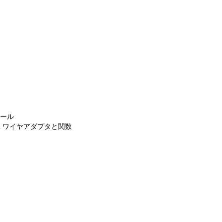
ジュール
hQLApi ワイヤアダプタと関数