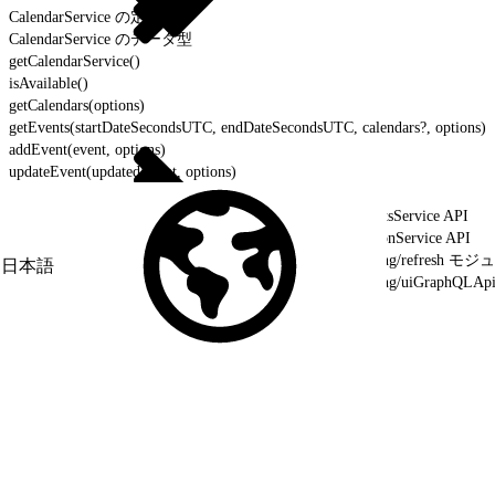
CalendarService の定数
CalendarService のデータ型
getCalendarService()
isAvailable()
getCalendars(options)
getEvents(startDateSecondsUTC, endDateSecondsUTC, calendars?, options)
addEvent(event, options)
updateEvent(updatedEvent, options)
removeEvent(event, options)
ContactsService API
LocationService API
lightning/refresh モ
日本語
lightning/uiGrap
PageReference の型