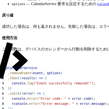
— CalendarService 要求を設定するための
options
Calend
戻り値
成功した場合は、何も返されません。失敗した場合は、エラ
使用方法
この関数は、デバイスのカレンダーから行動を削除するため
1
myCalendarService
2
  .
removeEvent
(
event
, 
options
)
3
  .
then
(
(
results
)
=
>
{
4
    console
.
log
(
"Event successfully removed!"
)
;
5
}
)
6
  .
catch
(
(
error
)
=
>
{
7
    console
.
error
(
"Error code: "
 + 
error
.
code
)
;
8
    +
console
.
error
(
"Error message: "
 + 
error
.
message
)
;
9
}
)
;