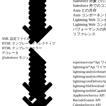
Salesforce 
Salesforce 外
Aura との共存
Aura コンポーネ
Lightning We
Lightning We
パフォーマンスの
リファレンス
XML 設定ファイルの要素
HTML テンプレートディレクティブ
HTML テンプレートエラー
デコレータ
@salesforce モジュール
experience/cms*
lightning/ui*Ap
lightning/analytic
lightning/analyti
lightning/cmsDel
lightning/fileDownl
lightning/mobileCapa
AppReviewService API
BarcodeScanner API
CalendarService API