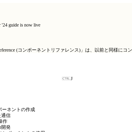
'24 guide is now live
t Reference (コンポーネントリファレンス)」
は、以前と同様にコ
J
b コンポーネントの作成
た通信
の操作
の開発