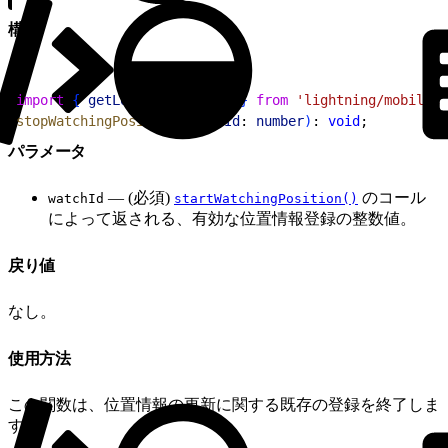
構文
1
import
{
getLocationService
}
from
 'lightning/mobileCa
2
stopWatchingPosition
(
watchId
: 
number
)
: 
void
;
パラメータ
— (必須)
のコール
watchId
startWatchingPosition()
によって返される、有効な位置情報登録の整数値。
戻り値
なし。
使用方法
この関数は、位置情報の更新に関する既存の登録を終了しま
す。