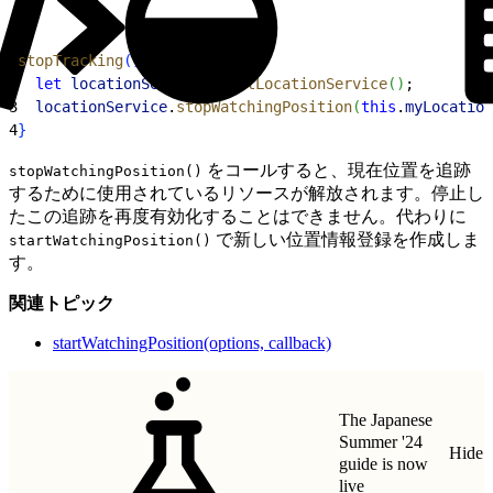
1
stopTracking
(
)
{
2
  let
 locationService
 = 
getLocationService
(
)
;
3
  locationService
.
stopWatchingPosition
(
this
.
myLocation
4
}
をコールすると、現在位置を追跡
stopWatchingPosition()
するために使用されているリソースが解放されます。停止し
たこの追跡を再度有効化することはできません。代わりに
で新しい位置情報登録を作成しま
startWatchingPosition()
す。
関連トピック
startWatchingPosition(options, callback)
The Japanese
Summer '24
Hide
guide is now
live