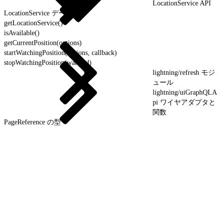
LocationService API
LocationService データ型
getLocationService()
isAvailable()
getCurrentPosition(options)
startWatchingPosition(options, callback)
stopWatchingPosition(watchId)
lightning/refresh モジ
ュール
lightning/uiGraphQLA
pi ワイヤアダプタと
関数
PageReference の型