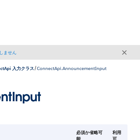
しません
/
ectApi 入力クラス
ConnectApi.AnnouncementInput
tInput
必須か省略可
利用
能
可