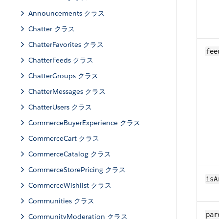
Announcements クラス
Chatter クラス
ChatterFavorites クラス
fee
ChatterFeeds クラス
ChatterGroups クラス
ChatterMessages クラス
ChatterUsers クラス
CommerceBuyerExperience クラス
CommerceCart クラス
CommerceCatalog クラス
CommerceStorePricing クラス
isA
CommerceWishlist クラス
Communities クラス
par
CommunityModeration クラス