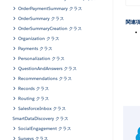
OrderPaymentSummary クラス
OrderSummary クラス
関連項
OrderSummaryCreation クラス
Organization クラス
Payments クラス
Personalization クラス
QuestionAndAnswers クラス
Recommendations クラス
Records クラス
Routing クラス
SalesforceInbox クラス
SmartDataDiscovery クラス
SocialEngagement クラス
Surveys クラス