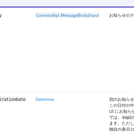
ConnectApi.MessageBodyInput
お知らせの
y
Datetime
別のお知ら
irationDate
この日付の午後 
UI にお知らせ
では、
expi
ます。ただし
独自の表示