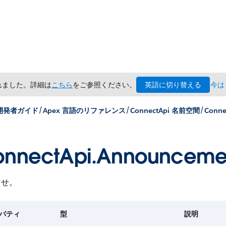
英語に切り替える
されました。詳細は
こちら
をご参照ください。
今は
/
/
/
 開発者ガイド
Apex 言語のリファレンス
ConnectApi 名前空間
Conn
nnectApi.Announcemen
らせ。
パティ
型
説明