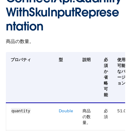
WithSkuInputReprese
ntation
商品の数量。
プロパティ
型
説明
必
使用
須
可能
か
なバ
省
ージ
略
ョン
可
能
Double
商品
必
51.0
quantity
の数
須
量。