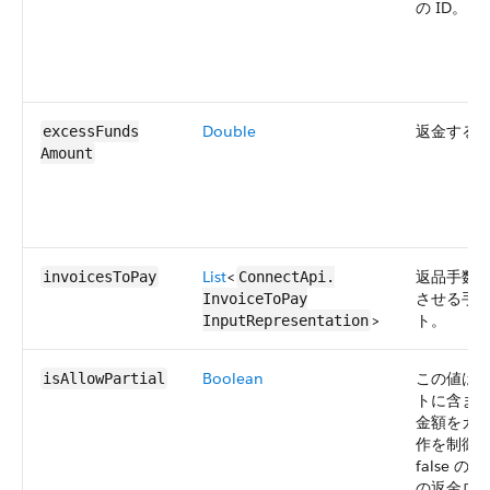
の ID。
Double
返金する
excessFunds​
Amount
List
<
返品手数
invoicesToPay
ConnectApi.​
させる手
InvoiceToPay​
>
ト。
InputRepresentation
Boolean
この値は
isAllowPartial
トに含ま
金額をカ
作を制御
false 
の返金ロ