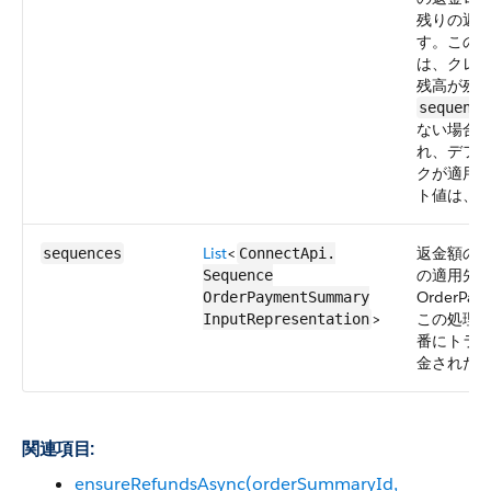
残りの返
す。この値が
は、クレ
残高が残
sequence
ない場合
れ、デフ
クが適用
ト値は、fa
List
<
返金額の
sequences
ConnectApi.​
の適用先
Sequence​
OrderPay
OrderPaymentSummary​
>
この処理
InputRepresentation
番にトラ
金された
関連項目:
ensureRefundsAsync(orderSummaryId,