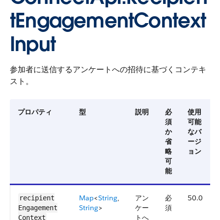
tEngagementContext
Input
参加者に送信するアンケートへの招待に基づくコンテキ
スト。
プロパティ
型
説明
必
使用
須
可能
か
なバ
省
ージ
略
ョン
可
能
Map
<
String
,
アン
必
50.0
recipient​
String
>
ケー
須
Engagement​
トへ
Context