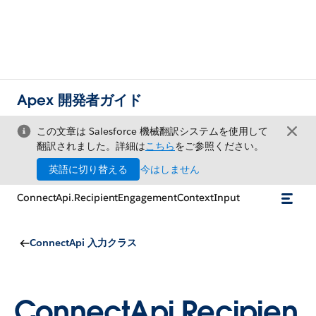
Apex 開発者ガイド
この文章は Salesforce 機械翻訳システムを使用して
翻訳されました。詳細は
こちら
をご参照ください。
英語に切り替える
今はしません
ConnectApi.RecipientEngagementContextInput
ConnectApi 入力クラス
ConnectApi.Recipien