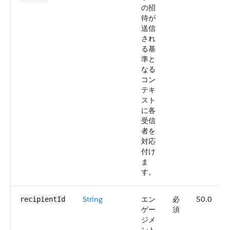
の招
待が
送信
され
る基
準と
なる
コン
テキ
スト
に各
受信
者を
対応
付け
ま
す。
String
エン
必
50.0
recipientId
ゲー
須
ジメ