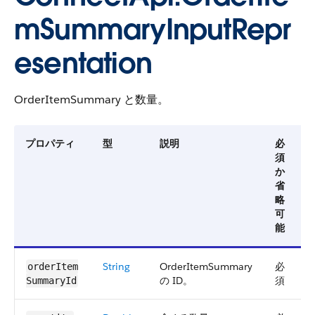
mSummaryInputRepr
esentation
OrderItemSummary と数量。
プロパティ
型
説明
必
須
か
省
略
可
能
String
OrderItemSummary
必
4
orderItem​
の ID。
須
SummaryId