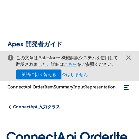
Apex 開発者ガイド
この文章は Salesforce 機械翻訳システムを使用して
翻訳されました。詳細は
こちら
をご参照ください。
英語に切り替える
今はしません
ConnectApi.OrderItemSummaryInputRepresentation
ConnectApi 入力クラス
ConnectApi.OrderIte