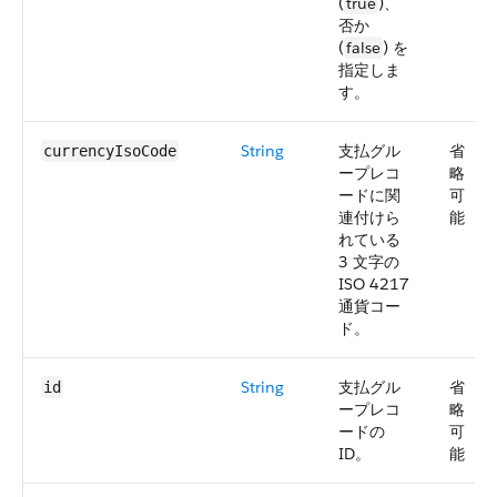
(
true
)、
否か
(
false
) を
指定しま
す。
String
支払グル
省
currencyIsoCode
ープレコ
略
ードに関
可
連付けら
能
れている
3 文字の
ISO 4217
通貨コー
ド。
String
支払グル
省
id
ープレコ
略
ードの
可
ID。
能